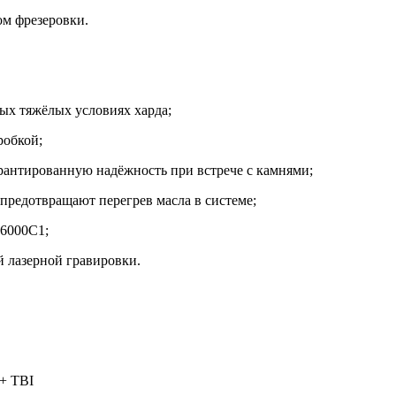
м фрезеровки.
мых тяжёлых условиях харда;
робкой;
арантированную надёжность при встрече с камнями;
редотвращают перегрев масла в системе;
6000C1;
 лазерной гравировки.
4+ TBI