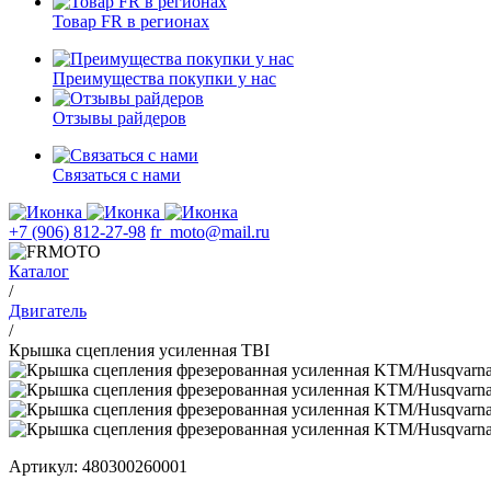
Товар FR в регионах
Преимущества покупки у нас
Отзывы райдеров
Связаться с нами
+7 (906) 812-27-98
fr_moto@mail.ru
Каталог
/
Двигатель
/
Крышка сцепления усиленная TBI
Артикул: 480300260001