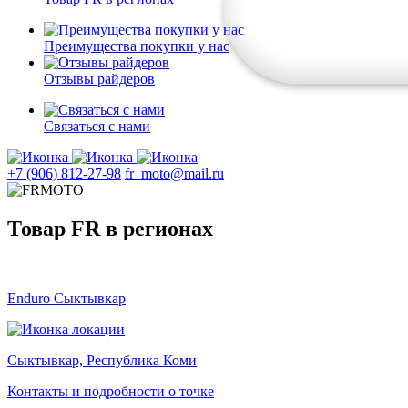
Преимущества покупки у нас
Отзывы райдеров
Связаться с нами
+7 (906) 812-27-98
fr_moto@mail.ru
Товар FR в регионах
Enduro Сыктывкар
Сыктывкар, Республика Коми
Контакты и подробности о точке