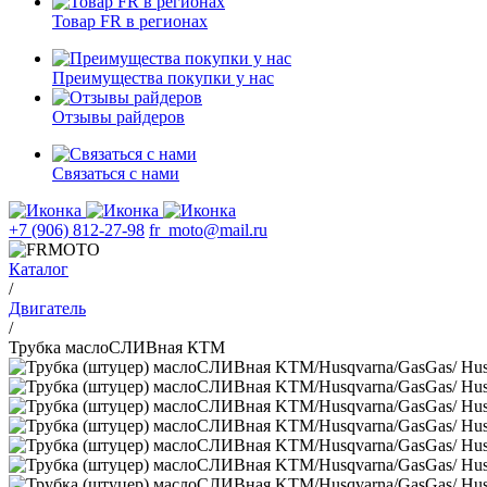
Товар FR в регионах
Преимущества покупки у нас
Отзывы райдеров
Связаться с нами
+7 (906) 812-27-98
fr_moto@mail.ru
Каталог
/
Двигатель
/
Трубка маслоСЛИВная КТМ