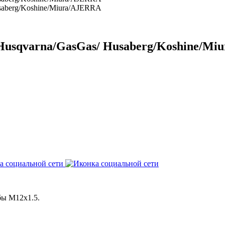
usqvarna/GasGas/ Husaberg/Koshine/Mi
бы М12х1.5.