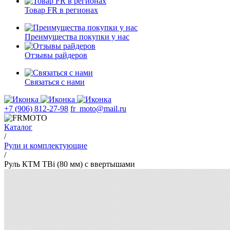
Товар FR в регионах
Преимущества покупки у нас
Отзывы райдеров
Связаться с нами
+7 (906) 812-27-98
fr_moto@mail.ru
Каталог
/
Рули и комплектующие
/
Руль КTM TBi (80 мм) с ввертышами