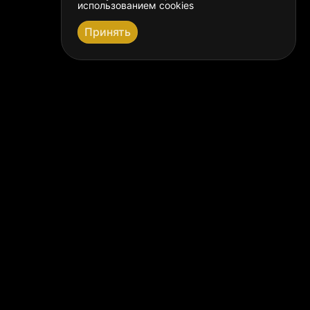
использованием
cookies
Принять
Каталог
Подарочные
сертификаты
Условия заказа, оплата
и доставка
Товар FR в регионах
Преимущества покупки
у нас
Отзывы райдеров